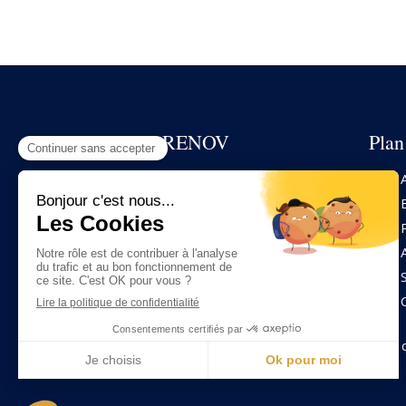
BTE RENOV
Plan
Déplacement dans tout le Nord
et
Nord-Pas-de-Calais, Roubaix,
Lille, Tourcoing, Croix, Lys-lez-
Lannoy, Wattrelos, Lannoy,
Hem, Mouvaux, Leers
.
Demander un devis
©2023 BTE RENOV - Rénovation tous corps d