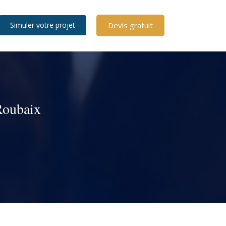
Devis gratuit
Simuler votre projet
 Roubaix